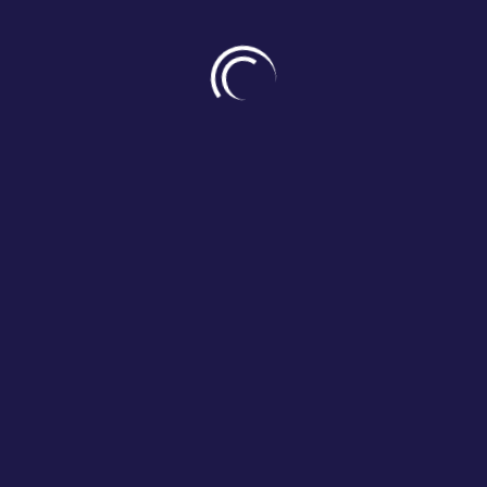
Proin id augue vitae nulla feugiat dignissim. Nulla dignissim
nunc nec scelerisque ornare. Quisque lacus risus, mollis
condimentum orci ut, euismod volutpat turpis. Nam eget urna
et ipsum commodo fermentum. Suspendisse in tortor
dapibus, cursus mi non, commodo risus. Pellentesque
habitant morbi tristique senectus et netus et malesuada
fames ac turpis egestas.
découvrir les formations